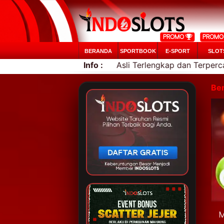
PROMO
PROM
BERANDA
SPORTBOOK
E-SPORT
SLOT
rlengkap dan Terpercaya di Indonesia! ✅ Segera Dapatk
Info :
Be
M