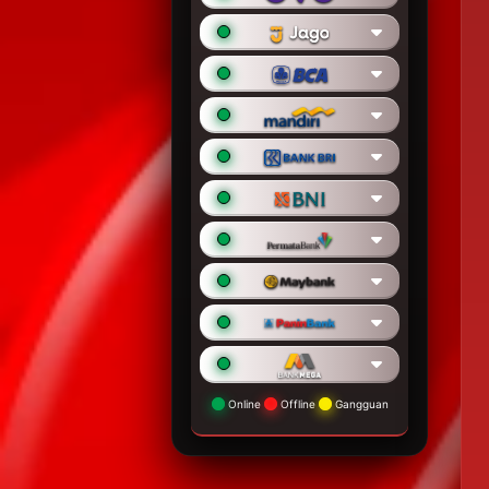
Online
Offline
Gangguan