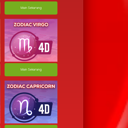
Main Sekarang
Main Sekarang