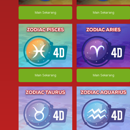
Main Sekarang
Main Sekarang
Main Sekarang
Main Sekarang