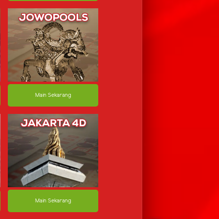
Main Sekarang
Main Sekarang