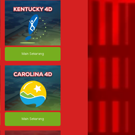
Main Sekarang
Main Sekarang