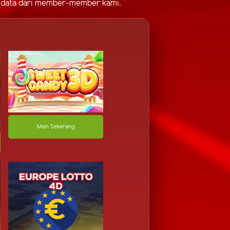
an data dari member-member kami.
Main Sekarang