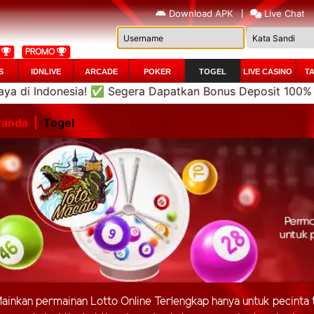
Download APK
Live Chat
O
PROMO
S
IDNLIVE
ARCADE
POKER
TOGEL
LIVE CASINO
T
an Bonus Deposit 100% Tanpa TO ✅ Ajak Teman Dapat Cua
randa
Togel
ainkan permainan Lotto Online Terlengkap hanya untuk pecinta