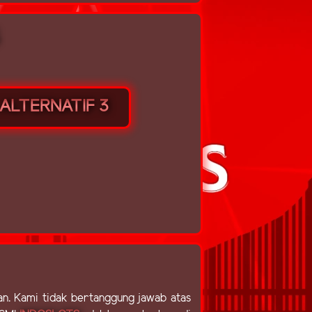
LINK ALTERNATIF 3
kan. Kami tidak bertanggung jawab atas