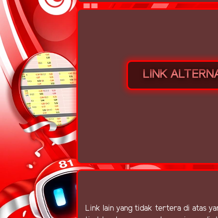
LINK ALTER
Link lain yang tidak tertera di atas 