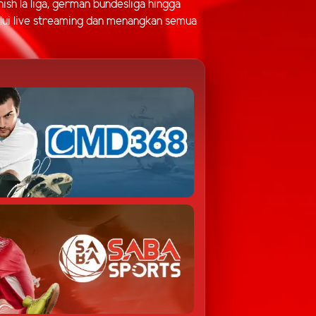
ish la liga, german bundesliga hingga
lui live streaming dan menangkan semua