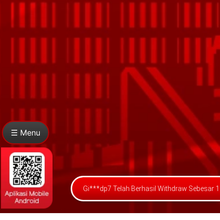
☰ Menu