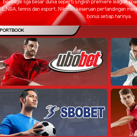
berbagai liga besar dunia seperti English premiere league, span
FL,NBA, tennis dan esport. Nikmati keseruan pertandingan mela
bonus setiap harinya.
PORTBOOK