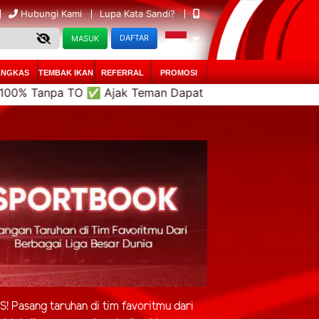
Hubungi Kami
Lupa Kata Sandi?
DAFTAR
ANGKAS
TEMBAK IKAN
REFERRAL
PROMOSI
TO ✅ Ajak Teman Dapat Cuan ✅ Garansi Kekalahan ✅ Bonu
 Pasang taruhan di tim favoritmu dari